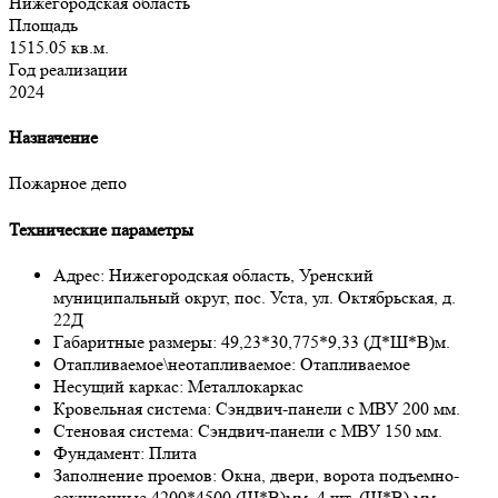
Нижегородская область
Площадь
1515.05 кв.м.
Год реализации
2024
Назначение
Пожарное депо
Технические параметры
Адрес:
Нижегородская область, Уренский
муниципальный округ, пос. Уста, ул. Октябрьская, д.
22Д
Габаритные размеры:
49,23*30,775*9,33 (Д*Ш*В)м.
Отапливаемое\неотапливаемое:
Отапливаемое
Несущий каркас:
Металлокаркас
Кровельная система:
Сэндвич-панели с МВУ 200 мм.
Стеновая система:
Сэндвич-панели с МВУ 150 мм.
Фундамент:
Плита
Заполнение проемов:
Окна, двери, ворота подъемно-
секционные 4200*4500 (Ш*В)мм, 4 шт. (Ш*В) мм.