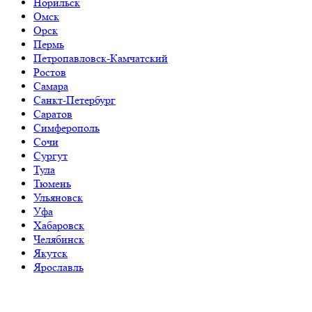
Норильск
Омск
Орск
Пермь
Петропавловск-Камчатский
Ростов
Самара
Санкт-Петербург
Саратов
Симферополь
Сочи
Сургут
Тула
Тюмень
Ульяновск
Уфа
Хабаровск
Челябинск
Якутск
Ярославль