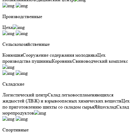
Производственные
Цеха
Сельскохозяйственные
Конюшня
Сооружение содержания молодняка
Цех
производства пушнины
Коровник
Свиноводческий комплекс
Складские
Логистический центр
Склад легковоспламеняющихся
жидкостей (ЛВЖ) и взрывоопасных химических веществ
Цех
по приготовлению шихты со складом сырья
Яйцесклад
Склад
морепродуктов
Спортивные