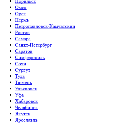
Норильск
Омск
Орск
Пермь
Петропавловск-Камчатский
Ростов
Самара
Санкт-Петербург
Саратов
Симферополь
Сочи
Сургут
Тула
Тюмень
Ульяновск
Уфа
Хабаровск
Челябинск
Якутск
Ярославль