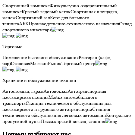
Спортивный комплекс
Физкультурно-оздоровительный
комплекс
Крытый ледовый каток
Спортивная площадка,
манеж
Спортивный зал
Корт для большого
тенниса
АБК
Производственно-технического назначения
Склад
спортивного инвентаря
Торговые
Помещение бытового обслуживания
Ресторан (кафе,
бар)
Столовая
Магазин
Рынок
Торговый центр
Хранение и обслуживание техники
Автостоянка, гараж
Автовокзал
Автотранспортная
пассажирская станция
Мойка автомобильного
транспорта
Станция технического обслуживания для
пассажирского и грузового автотранспорта
Станция
технического обслуживания легковых автомашин
Контрольно-
пропускной пункт
Пассажирский вокзал, станция
Почему выбирают нас