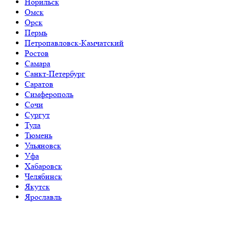
Норильск
Омск
Орск
Пермь
Петропавловск-Камчатский
Ростов
Самара
Санкт-Петербург
Саратов
Симферополь
Сочи
Сургут
Тула
Тюмень
Ульяновск
Уфа
Хабаровск
Челябинск
Якутск
Ярославль